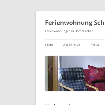
Zum
Inhalt
springen
Ferienwohnung Sc
Ferienwohnungen in Oschersleben
START
UNSER HAUS
PREISE
RUNDGANG
DOPPELZIMMER